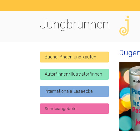
Jungbrunnen
Jugen
Bücher finden und kaufen
Autor*innen/Illustrator*innen
Internationale Leseecke
Sonderangebote