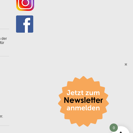
 der
für
r.
0