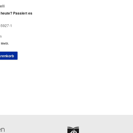
lli
 heute? Passiert es
-5927-1
n
. MwSt.
arenkorb
en