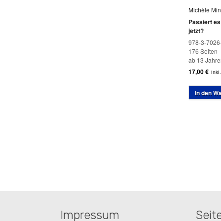
Michèle Mine
Passiert es
jetzt?
978-3-7026
176 Seiten
ab 13 Jahre
17,00
€
inkl
In den W
Impressum
Seit