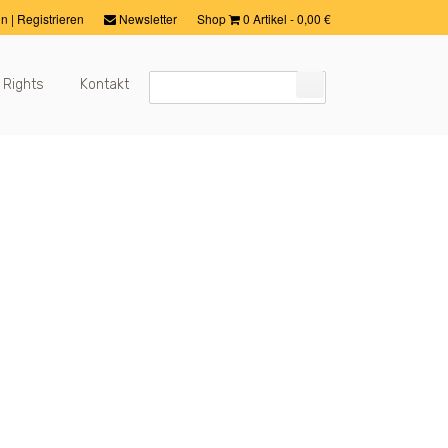
in
|
Registrieren
Newsletter
Shop
0 Artikel
-
0,00
€
 Rights
Kontakt