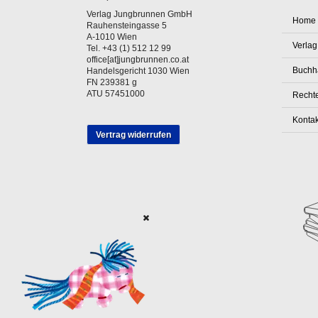
Verlag Jungbrunnen GmbH
Home
Rauhensteingasse 5
A-1010 Wien
Verlag
Tel. +43 (1) 512 12 99
office[at]jungbrunnen.co.at
Buchh
Handelsgericht 1030 Wien
FN 239381 g
ATU 57451000
Rechte
Kontak
Vertrag widerrufen