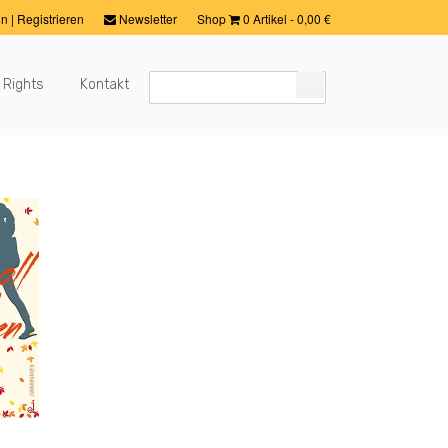
in
|
Registrieren
Newsletter
Shop
0 Artikel
-
0,00
€
 Rights
Kontakt