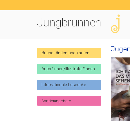
Jungbrunnen
Jugen
Bücher finden und kaufen
Autor*innen/Illustrator*innen
Internationale Leseecke
Sonderangebote