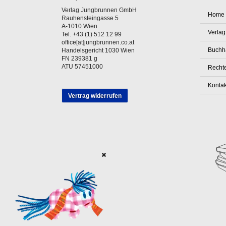
Verlag Jungbrunnen GmbH
Home
Rauhensteingasse 5
A-1010 Wien
Verlag
Tel. +43 (1) 512 12 99
office[at]jungbrunnen.co.at
Buchh
Handelsgericht 1030 Wien
FN 239381 g
ATU 57451000
Rechte
Kontak
Vertrag widerrufen