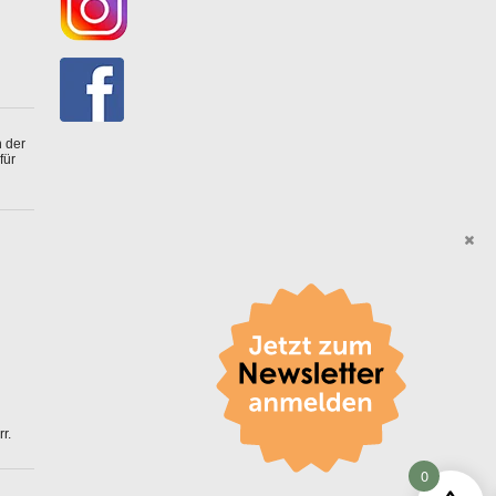
 der
für
r.
0