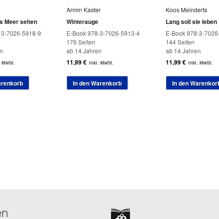
Armin Kaster
Koos Meinderts
as Meer sehen
Winterauge
Lang soll sie leben
-3-7026-5918-9
E-Book 978-3-7026-5913-4
E-Book 978-3-7026
176 Seiten
144 Seiten
n
ab 14 Jahren
ab 14 Jahren
11,99
€
11,99
€
. MwSt.
inkl. MwSt.
inkl. MwSt.
arenkorb
In den Warenkorb
In den Warenkor
en