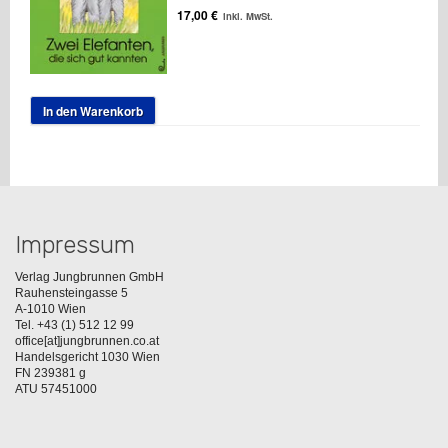
17,00
€
inkl. MwSt.
In den Warenkorb
Impressum
Verlag Jungbrunnen GmbH
Rauhensteingasse 5
A-1010 Wien
Tel. +43 (1) 512 12 99
office[at]jungbrunnen.co.at
Handelsgericht 1030 Wien
FN 239381 g
ATU 57451000