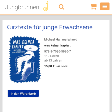
Jungbrunnen
0
Artikel
-
0,00
€
Kurztexte für junge Erwachsene
Michael Hammerschmid
was keiner kapiert
978-3-7026-5996-7
112 Seiten
ab 13 Jahren
15,00
€
inkl. MwSt.
In den Warenkorb