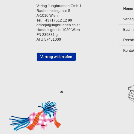
Verlag Jungbrunnen GmbH
Home
Rauhensteingasse 5
A-1010 Wien
Verlag
Tel. +43 (1) 512 12 99
office[at]jungbrunnen.co.at
Buchh
Handelsgericht 1030 Wien
FN 239381 g
ATU 57451000
Rechte
Kontak
Vertrag widerrufen