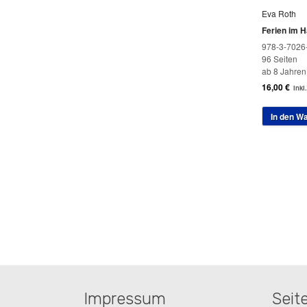
Eva Roth
Ferien im 
978-3-7026
96 Seiten
ab 8 Jahren
16,00
€
inkl
In den W
Impressum
Seit