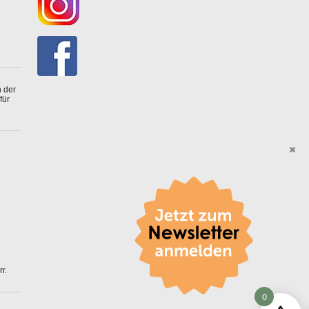
 der
für
r.
0