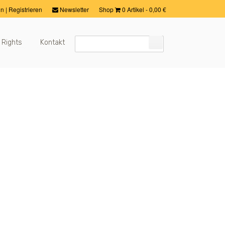
in
|
Registrieren
Newsletter
Shop
0 Artikel
-
0,00
€
 Rights
Kontakt