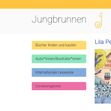
Jungbrunnen
Lila P
Bücher finden und kaufen
Autor*innen/Illustrator*innen
Internationale Leseecke
Sonderangebote