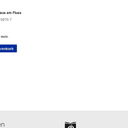
Haus am Fluss
-5970-7
. MwSt.
arenkorb
en