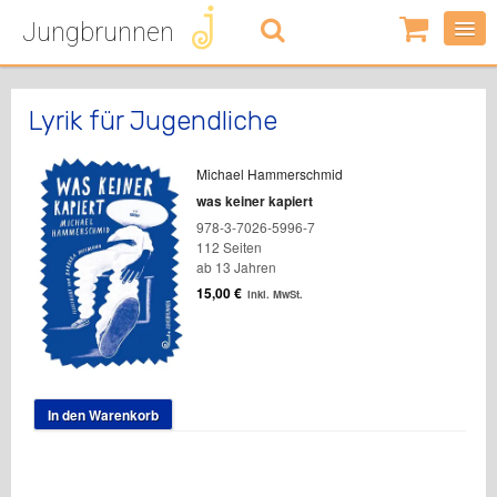
Jungbrunnen
0
Artikel
-
0,00
€
Lyrik für Jugendliche
Michael Hammerschmid
was keiner kapiert
978-3-7026-5996-7
112 Seiten
ab 13 Jahren
15,00
€
inkl. MwSt.
In den Warenkorb