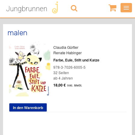
Jungbrunnen
0
Artikel
-
0,00
€
malen
Claudia Gürtler
Renate Habinger
Farbe, Eule, Stift und Katze
978-3-7026-6005-5
32 Seiten
ab 4 Jahren
18,00
€
inkl. MwSt.
In den Warenkorb