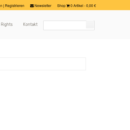
in
|
Registrieren
Newsletter
Shop
0 Artikel
-
0,00
€
 Rights
Kontakt