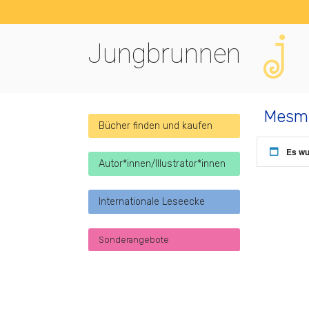
Jungbrunnen
Mesm
Bücher finden und kaufen
Es wu
Autor*innen/Illustrator*innen
Internationale Leseecke
Sonderangebote