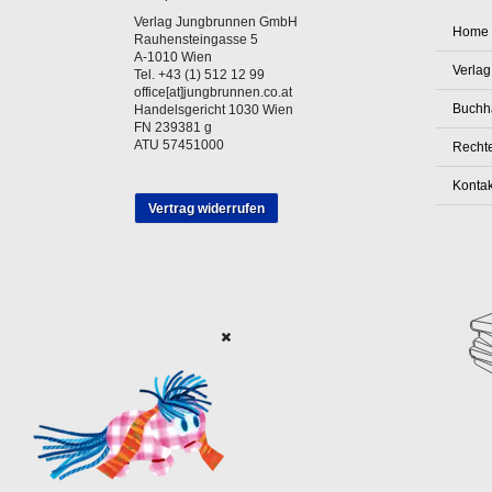
Verlag Jungbrunnen GmbH
Home
Rauhensteingasse 5
A-1010 Wien
Verlag
Tel. +43 (1) 512 12 99
office[at]jungbrunnen.co.at
Buchh
Handelsgericht 1030 Wien
FN 239381 g
ATU 57451000
Rechte
Kontak
Vertrag widerrufen