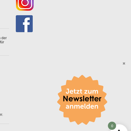
 der
für
r.
0