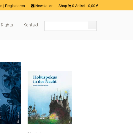
in
|
Registrieren
Newsletter
Shop
0 Artikel
-
0,00
€
 Rights
Kontakt