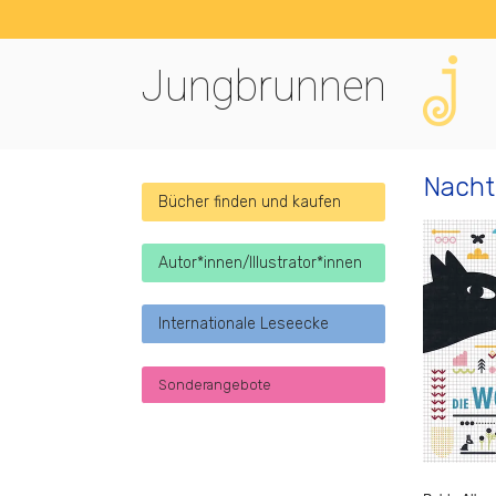
Jungbrunnen
Nacht
Bücher finden und kaufen
Autor*innen/Illustrator*innen
Internationale Leseecke
Sonderangebote