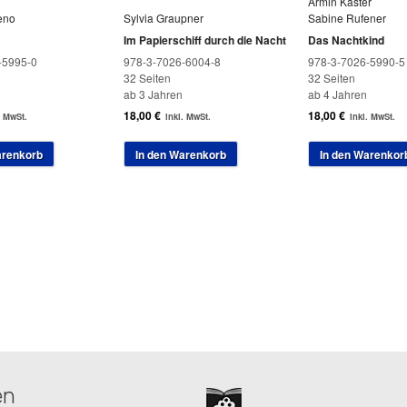
Armin Kaster
eno
Sylvia Graupner
Sabine Rufener
Im Papierschiff durch die Nacht
Das Nachtkind
-5995-0
978-3-7026-6004-8
978-3-7026-5990-5
32 Seiten
32 Seiten
ab 3 Jahren
ab 4 Jahren
18,00
€
18,00
€
. MwSt.
inkl. MwSt.
inkl. MwSt.
arenkorb
In den Warenkorb
In den Warenkor
en