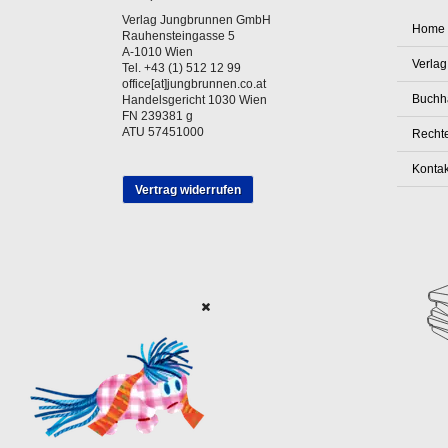
Verlag Jungbrunnen GmbH
Home
Rauhensteingasse 5
A-1010 Wien
Verlag
Tel. +43 (1) 512 12 99
office[at]jungbrunnen.co.at
Buchh
Handelsgericht 1030 Wien
FN 239381 g
ATU 57451000
Rechte
Kontak
Vertrag widerrufen