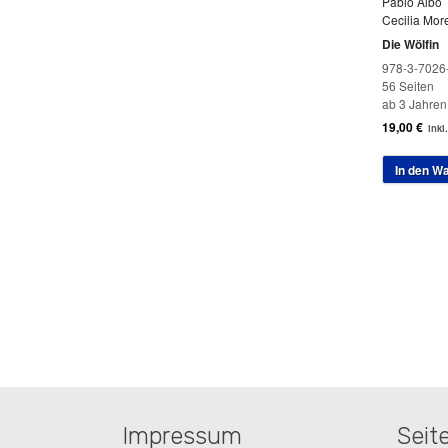
Pablo Albo
Cecilia Mor
Die Wölfin
978-3-7026
56 Seiten
ab 3 Jahren
19,00
€
inkl
In den W
Impressum
Seit