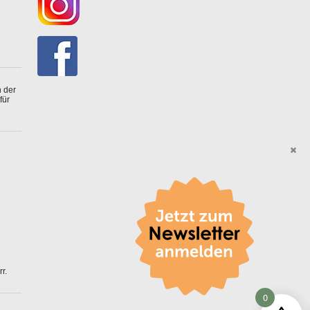
 der
für
r.
0