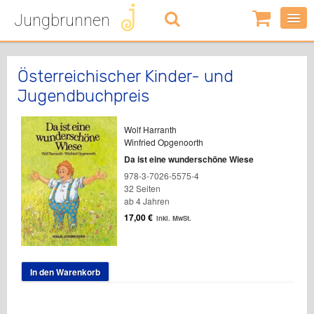
Jungbrunnen
0
Artikel
-
0,00
€
Österreichischer Kinder- und
Jugendbuchpreis
Wolf Harranth
Winfried Opgenoorth
Da ist eine wunderschöne Wiese
978-3-7026-5575-4
32 Seiten
ab 4 Jahren
17,00
€
inkl. MwSt.
In den Warenkorb