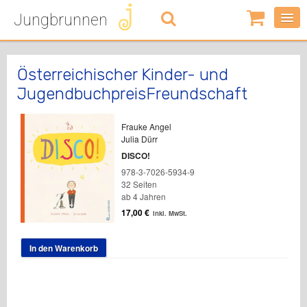
Jungbrunnen
0
Artikel
-
0,00
€
Österreichischer Kinder- und
JugendbuchpreisFreundschaft
Frauke Angel
Julia Dürr
DISCO!
978-3-7026-5934-9
32 Seiten
ab 4 Jahren
17,00
€
inkl. MwSt.
In den Warenkorb