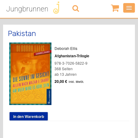
Jungbrunnen
0
Artikel
-
0,00
€
Pakistan
Deborah Ellis
Afghanistan-Trilogie
978-3-7026-5822-9
368 Seiten
ab 13 Jahren
20,00
€
inkl. MwSt.
In den Warenkorb