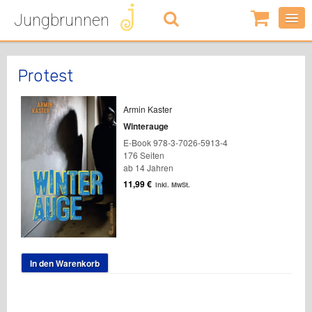
Jungbrunnen
0
Artikel
-
0,00
€
Protest
Armin Kaster
Winterauge
E-Book 978-3-7026-5913-4
176 Seiten
ab 14 Jahren
11,99
€
inkl. MwSt.
In den Warenkorb