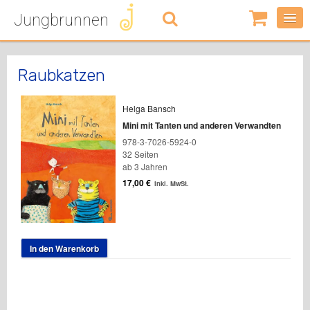
Jungbrunnen
0
Artikel
-
0,00
€
Raubkatzen
Helga Bansch
Mini mit Tanten und anderen Verwandten
978-3-7026-5924-0
32 Seiten
ab 3 Jahren
17,00
€
inkl. MwSt.
In den Warenkorb