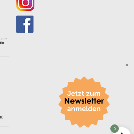
 der
für
r.
0