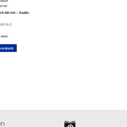
zasch
arner
ch bin ich – Audio-
-6019-2
. MwSt.
arenkorb
en