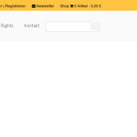
in
|
Registrieren
Newsletter
Shop
0 Artikel
-
0,00
€
 Rights
Kontakt