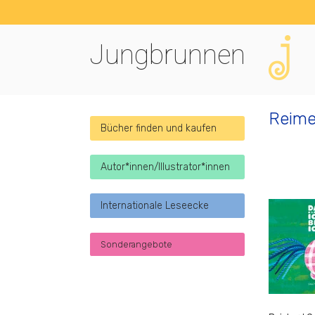
Jungbrunnen
Reime
Bücher finden und kaufen
Autor*innen/Illustrator*innen
Internationale Leseecke
Sonderangebote