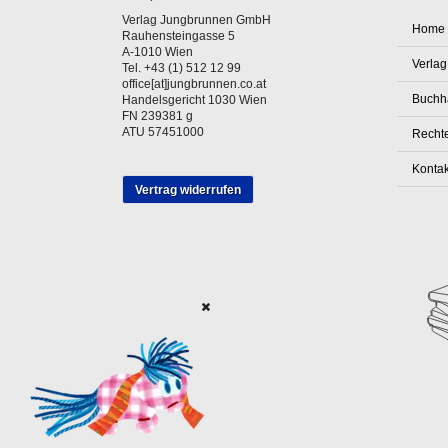
Verlag Jungbrunnen GmbH
Home
Rauhensteingasse 5
A-1010 Wien
Verlag
Tel. +43 (1) 512 12 99
office[at]jungbrunnen.co.at
Buchh
Handelsgericht 1030 Wien
FN 239381 g
ATU 57451000
Rechte
Kontak
Vertrag widerrufen