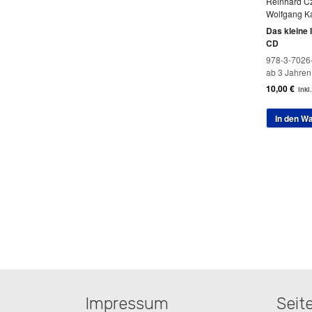
Reinhard C
Wolfgang K
Das kleine I
CD
978-3-7026
ab 3 Jahren
10,00
€
inkl
In den W
Impressum
Seit