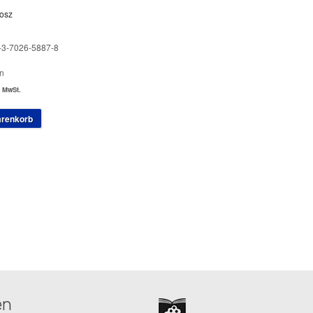
osz
-3-7026-5887-8
n
. MwSt.
arenkorb
en