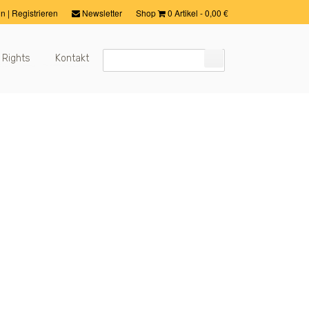
in
|
Registrieren
Newsletter
Shop
0 Artikel
-
0,00
€
 Rights
Kontakt