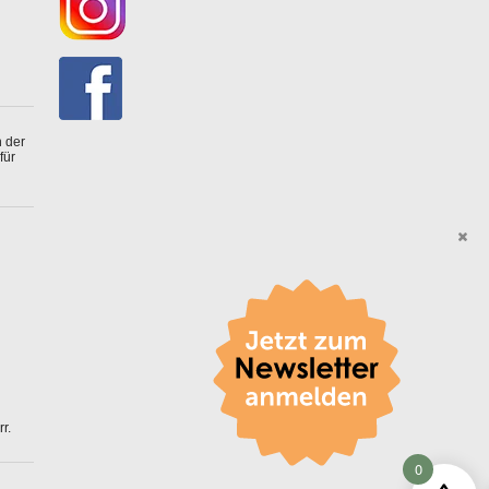
 der
für
r.
0