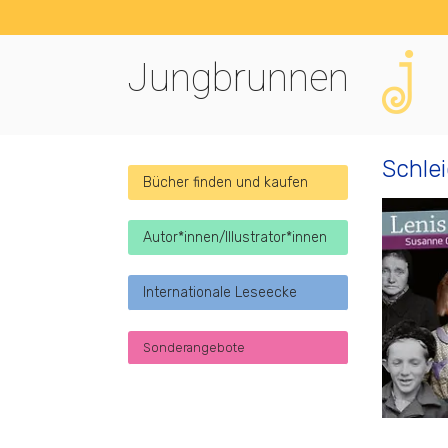
Jungbrunnen
Schle
Bücher finden und kaufen
Autor*innen/Illustrator*innen
Internationale Leseecke
Sonderangebote