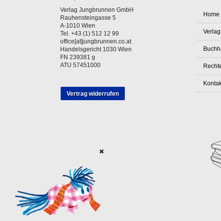
Verlag Jungbrunnen GmbH
Home
Rauhensteingasse 5
A-1010 Wien
Verlag
Tel. +43 (1) 512 12 99
office[at]jungbrunnen.co.at
Buchh
Handelsgericht 1030 Wien
FN 239381 g
ATU 57451000
Rechte
Kontak
Vertrag widerrufen