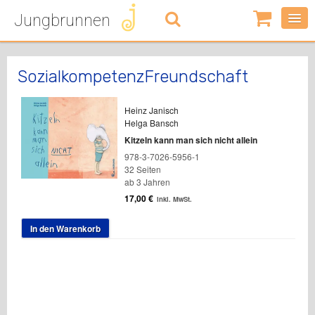
Jungbrunnen
0
Artikel
-
0,00
€
SozialkompetenzFreundschaft
Heinz Janisch
Helga Bansch
Kitzeln kann man sich nicht allein
978-3-7026-5956-1
32 Seiten
ab 3 Jahren
17,00
€
inkl. MwSt.
In den Warenkorb