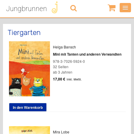
Jungbrunnen
0
Artikel
-
0,00
€
Tiergarten
Helga Bansch
Mini mit Tanten und anderen Verwandten
978-3-7026-5924-0
32 Seiten
ab 3 Jahren
17,00
€
inkl. MwSt.
In den Warenkorb
Mira Lobe