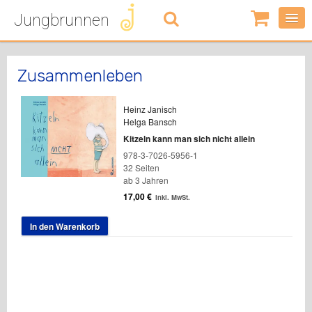
Jungbrunnen
0
Artikel
-
0,00
€
Zusammenleben
Heinz Janisch
Helga Bansch
Kitzeln kann man sich nicht allein
978-3-7026-5956-1
32 Seiten
ab 3 Jahren
17,00
€
inkl. MwSt.
In den Warenkorb