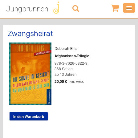
Jungbrunnen
0
Artikel
-
0,00
€
Zwangsheirat
Deborah Ellis
Afghanistan-Trilogie
978-3-7026-5822-9
368 Seiten
ab 13 Jahren
20,00
€
inkl. MwSt.
In den Warenkorb