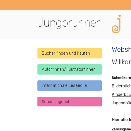
Jungbrunnen
Webs
Bücher finden und kaufen
Willk
Autor*innen/Illustrator*innen
Schmökern S
Bilderbüc
Internationale Leseecke
Kinderbüc
Sonderangebote
Jugendbüc
Hier alle
Zahlungsmö