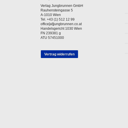
Verlag Jungbrunnen GmbH
Rauhensteingasse 5
A-1010 Wien
Tel. +43 (1) 512 12 99
office[at]jungbrunnen.co.at
Handelsgericht 1030 Wien
FN 239381 g
ATU 57451000
Vertrag widerrufen