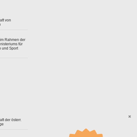
aft von
)
 im Rahmen der
isteriums für
n und Sport
ft der österr.
ge