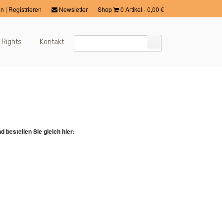
in
|
Registrieren
Newsletter
Shop
0 Artikel
-
0,00
€
 Rights
Kontakt
 bestellen Sie gleich hier: