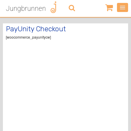
Jungbrunnen
0
Artikel
-
PayUnity Checkout
0,00
€
[woocommerce_payunitycw]