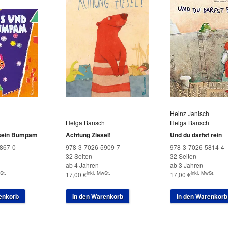
Heinz Janisch
Helga Bansch
Helga Bansch
sein Bumpam
Achtung Ziesel!
Und du darfst rein
867-0
978-3-7026-5909-7
978-3-7026-5814-4
32 Seiten
32 Seiten
ab 4 Jahren
ab 3 Jahren
St.
inkl. MwSt.
inkl. MwSt.
17,00
€
17,00
€
enkorb
In den Warenkorb
In den Warenkorb