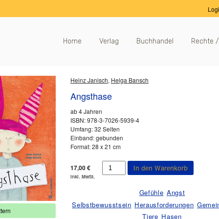
Log
Home
Verlag
Buchhandel
Rechte /
Heinz Janisch
,
Helga Bansch
Angsthase
ab 4 Jahren
ISBN: 978-3-7026-5939-4
Umfang: 32 Seiten
Einband: gebunden
Format: 28 x 21 cm
Angsthase
17,00
€
In den Warenkorb
Menge
inkl. MwSt.
Gefühle
Angst
Selbstbewusstsein
Herausforderungen
Gemei
tern
Tiere
Hasen