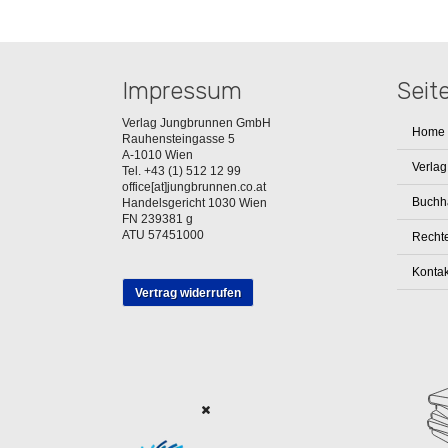
Impressum
Seit
Verlag Jungbrunnen GmbH
Home
Rauhensteingasse 5
A-1010 Wien
Verlag
Tel. +43 (1) 512 12 99
office[at]jungbrunnen.co.at
Buchh
Handelsgericht 1030 Wien
FN 239381 g
ATU 57451000
Rechte
Kontak
Vertrag widerrufen