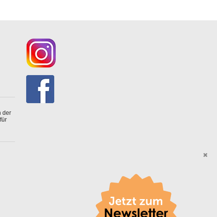
 der
für