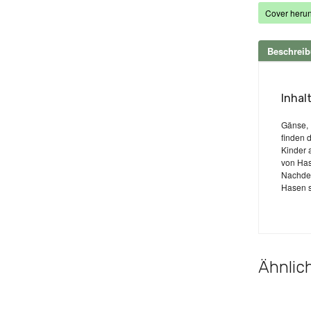
Cover herun
Beschrei
Inhal
Gänse, 
finden 
Kinder 
von Has
Nachdem
Hasen s
Ähnlich