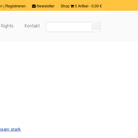
in
|
Registrieren
Newsletter
Shop
0 Artikel
-
0,00
€
 Rights
Kontakt
nsam stark