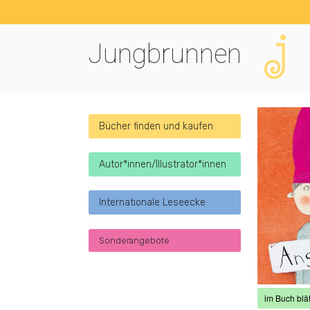
Jungbrunnen
Bücher finden und kaufen
Autor*innen/Illustrator*innen
Internationale Leseecke
Sonderangebote
im Buch blät