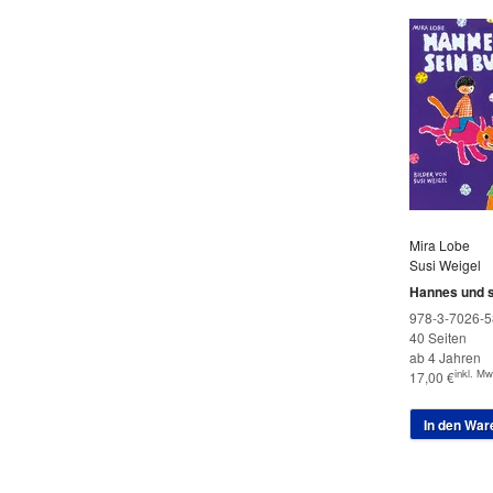
Mira Lobe
Susi Weigel
Hannes und 
978-3-7026-5
40 Seiten
ab 4 Jahren
inkl. Mw
17,00
€
In den War