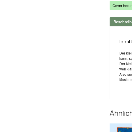
Cover herun
Beschrei
Inhal
Der klei
kann, s
Der klei
weil kla
Also suc
lässt d
Ähnlich