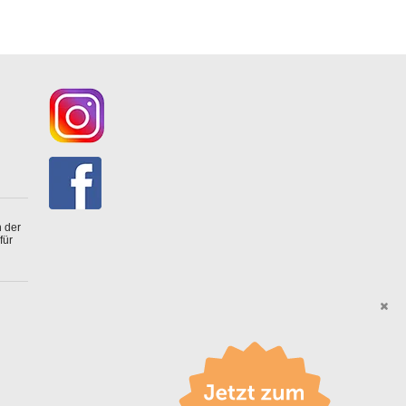
 der
für