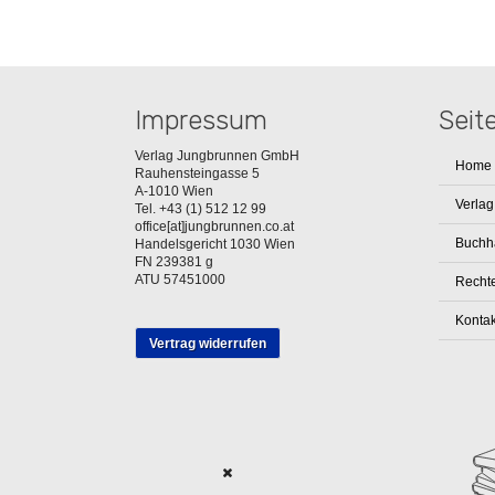
Impressum
Seit
Verlag Jungbrunnen GmbH
Home
Rauhensteingasse 5
A-1010 Wien
Verlag
Tel. +43 (1) 512 12 99
office[at]jungbrunnen.co.at
Buchh
Handelsgericht 1030 Wien
FN 239381 g
ATU 57451000
Rechte
Kontak
Vertrag widerrufen