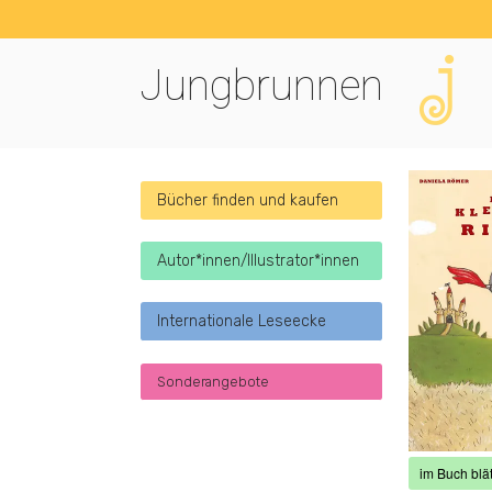
Jungbrunnen
Bücher finden und kaufen
Autor*innen/Illustrator*innen
Internationale Leseecke
Sonderangebote
im Buch blät