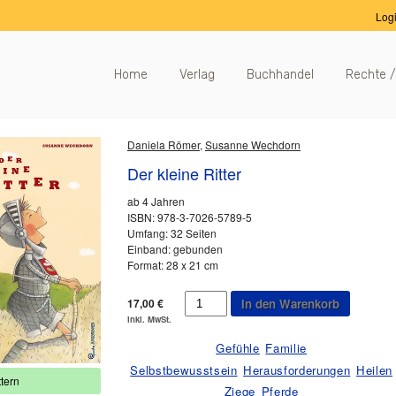
Log
Home
Verlag
Buchhandel
Rechte /
Daniela Römer
,
Susanne Wechdorn
Der kleine Ritter
ab 4 Jahren
ISBN: 978-3-7026-5789-5
Umfang: 32 Seiten
Einband: gebunden
Format: 28 x 21 cm
Der
17,00
€
In den Warenkorb
kleine
inkl. MwSt.
Ritter
Menge
Gefühle
Familie
Selbstbewusstsein
Herausforderungen
Heilen
tern
Ziege
Pferde