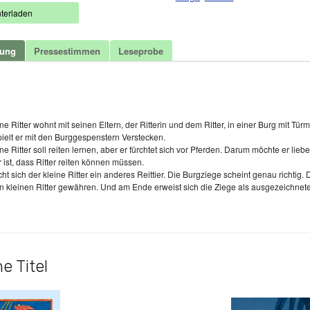
terladen
bung
Pressestimmen
Leseprobe
t
ne Ritter wohnt mit seinen Eltern, der Ritterin und dem Ritter, in einer Burg mit T
pielt er mit den Burggespenstern Verstecken.
ne Ritter soll reiten lernen, aber er fürchtet sich vor Pferden. Darum möchte er lie
r ist, dass Ritter reiten können müssen.
ht sich der kleine Ritter ein anderes Reittier. Die Burgziege scheint genau richtig. 
en kleinen Ritter gewähren. Und am Ende erweist sich die Ziege als ausgezeichnete
e Titel