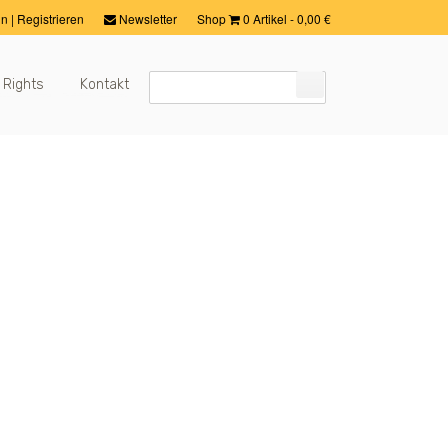
in
|
Registrieren
Newsletter
Shop
0 Artikel
-
0,00
€
 Rights
Kontakt