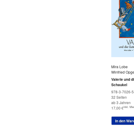
Mira Lobe
Winfried Opg
Valerie und d
Schaukel
978-3-7026-5
32 Seiten
ab 3 Jahren
inkl. Mw
17,00
€
In den War