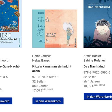
Heinz Janisch
Armin Kaster
enoorth
Helga Bansch
Sabine Rufener
ie Gute-Nacht-
Kitzeln kann man sich nicht
Das Nachtkind
allein
978-3-7026-5990-5
523-5
978-3-7026-5956-1
32 Seiten
32 Seiten
ab 4 Jahren
inkl. MwSt.
ab 3 Jahren
18,00
€
St.
inkl. MwSt.
17,00
€
In den Warenkorb
enkorb
In den Warenkorb