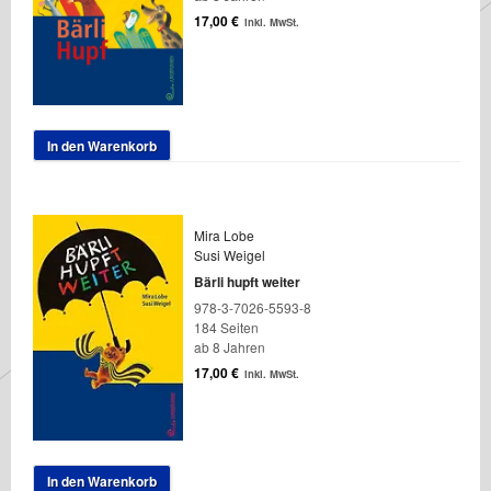
17,00
€
inkl. MwSt.
In den Warenkorb
Mira Lobe
Susi Weigel
Bärli hupft weiter
978-3-7026-5593-8
184 Seiten
ab 8 Jahren
17,00
€
inkl. MwSt.
In den Warenkorb