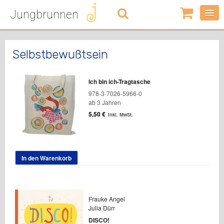
Jungbrunnen
0
Artikel
-
0,00
€
Selbstbewußtsein
Ich bin ich-Tragtasche
978-3-7026-5966-0
ab 3 Jahren
5,50
€
inkl. MwSt.
In den Warenkorb
Frauke Angel
Julia Dürr
DISCO!