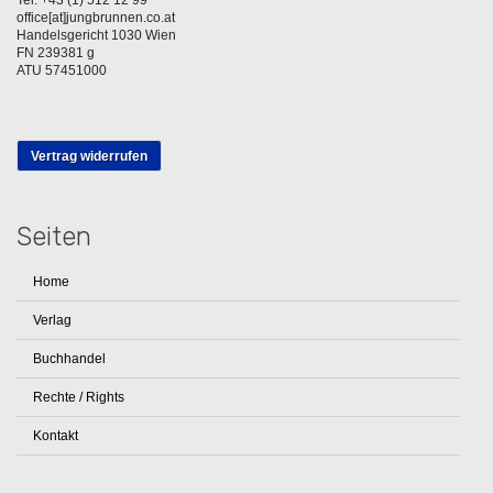
Tel. +43 (1) 512 12 99
office[at]jungbrunnen.co.at
Handelsgericht 1030 Wien
FN 239381 g
ATU 57451000
Vertrag widerrufen
Seiten
Home
Verlag
Buchhandel
Rechte / Rights
Kontakt