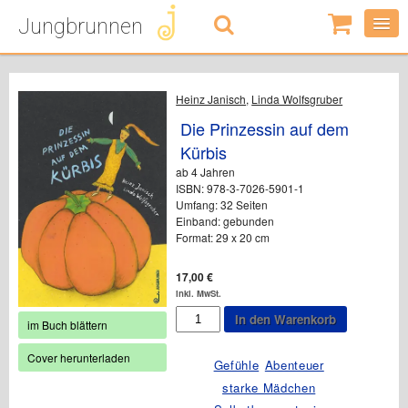
Jungbrunnen
0
Artikel
-
0,00
€
Heinz Janisch
,
Linda Wolfsgruber
Die Prinzessin auf dem
Kürbis
ab 4 Jahren
ISBN: 978-3-7026-5901-1
Umfang: 32 Seiten
Einband: gebunden
Format: 29 x 20 cm
17,00
€
inkl. MwSt.
Die
In den Warenkorb
im Buch blättern
Prinzessin
auf
Cover herunterladen
dem
Gefühle
Abenteuer
Kürbis
starke Mädchen
Menge