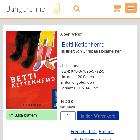
Jungbrunnen
0
Artikel
-
0,00
€
Albert Wendt
Betti Kettenhemd
Illustriert von Christian Hochmeister
ab 9 Jahren
ISBN: 978-3-7026-5792-5
Umfang: 120 Seiten
Einband: gebunden
Format: 21,3 x 14,3 cm
16,00
€
inkl. MwSt.
Betti
im Buch blättern
In den Warenkorb
Kettenhemd
Menge
Freundschaft
Freiheit
Selbstbewusstsein