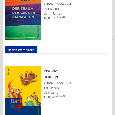
978-3-7026-5997-4
204 Seiten
ab 11 Jahren
inkl. MwSt.
18,00
€
In den Warenkorb
Mira Lobe
Bärli Hupf
978-3-7026-5583-9
176 Seiten
ab 8 Jahren
inkl. MwSt.
17,00
€