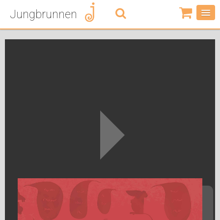
Jungbrunnen
0
Artikel
-
0,00
€