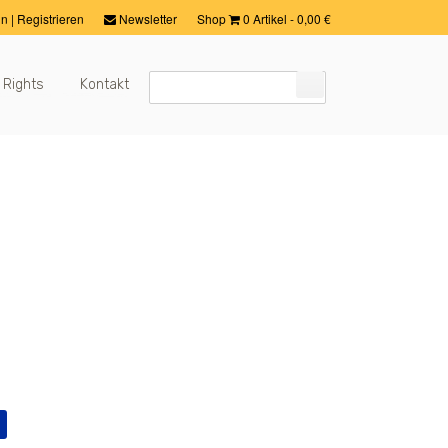
in
|
Registrieren
Newsletter
Shop
0 Artikel
-
0,00
€
 Rights
Kontakt