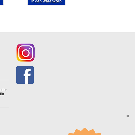
In den Warenkorb
 der
für