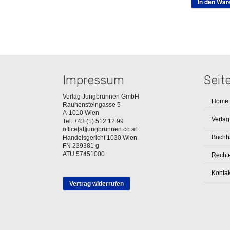
In den War
Impressum
Seit
Verlag Jungbrunnen GmbH
Home
Rauhensteingasse 5
A-1010 Wien
Verlag
Tel. +43 (1) 512 12 99
office[at]jungbrunnen.co.at
Buchh
Handelsgericht 1030 Wien
FN 239381 g
ATU 57451000
Rechte
Kontak
Vertrag widerrufen