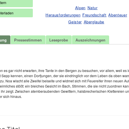
Nachtgebirge
tern
Menge
Alpen
Natur
terladen
Herausforderungen
Freundschaft
Abenteuer
Geister
Aberglaube
bung
Pressestimmen
Leseprobe
Auszeichnungen
t
n es gar nicht erwarten, ihre Tante in den Bergen zu besuchen, vor allem, weil es i
nt Sepp kennen, einen Dorfjungen, der sie eindringlich vor dem Leben da oben warn
zu. Noa wischt alle Zweifel beiseite und widmet sich mit Feuereifer ihren neuen Auf
eimliches stößt: ein bleiches Gesicht im Bach, Stimmen, die sie nicht zuordnen kan
r ihr zeigt. Zwischen atemberaubenden Gewittern, halsbrecherischen Klettereien 
r sich hinaus.