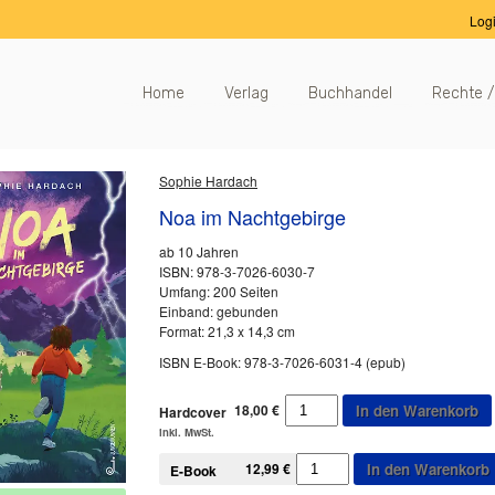
Log
Home
Verlag
Buchhandel
Rechte /
Sophie Hardach
Noa im Nachtgebirge
ab 10 Jahren
ISBN: 978-3-7026-6030-7
Umfang: 200 Seiten
Einband: gebunden
Format: 21,3 x 14,3 cm
ISBN E-Book: 978-3-7026-6031-4 (epub)
Noa
18,00
€
In den Warenkorb
Hardcover
im
inkl. MwSt.
Nachtgebirge
Noa
Menge
12,99
€
In den Warenkorb
E-Book
im