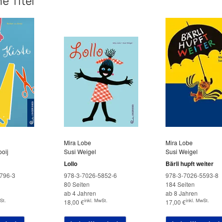
e Titel
Mira Lobe
Mira Lobe
oij
Susi Weigel
Susi Weigel
Lollo
Bärli hupft weiter
796-3
978-3-7026-5852-6
978-3-7026-5593-8
80 Seiten
184 Seiten
ab 4 Jahren
ab 8 Jahren
St.
inkl. MwSt.
inkl. MwSt.
18,00
€
17,00
€