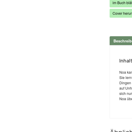
im Buch blät
Cover herun
Beschrei
Inhal
Noa kan
Sie ler
Dingen 
auf Unh
sich nu
Noa übe