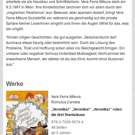
arbeitete sie als Hausfrau und Schriftstellerin. Vera Ferra-Mikura starb am
9.3.1997 in Wien. Ihre Kinderbücher zeichnen sich vor allem durch den
„magischen Realismus“ aus: Bewusst, aber sparsam dosiert, bringt Vera
Ferra-Mikura Sozialkritik vor, während sie gleichzeitig auf die private
Sphäre kleiner LeserInnen eingeht und ihnen die Augen öffnet für das, was
sie umgibt.
"Kinder mögen Geschichten, die gut ausgehen. Zwischendurch darf
durchaus etwas traurig oder bedrohlich sein. Doch die Lösung des
Problems, Trost und Hoffnung sollen alles ins Gleichgewicht bringen. Ein
unklarer oder negativer Schluss hinterlässt Mutlosigkeit. Nicht einmal der
erwachsene Mensch, der stärker ist als das Kind, kommt ohne Illusionen
aus."
Werke
Vera Ferra-Mikura
Romulus Candea
„Veronika!“ „Veronika!“ „Veronika!“ rufen
die drei Stanisläuse
978-3-7026-5674-4
48 Seiten
ab 5 Jahren