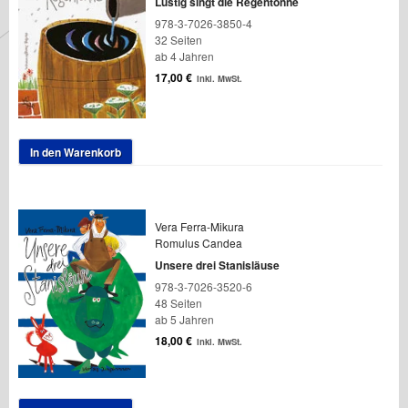
Lustig singt die Regentonne
978-3-7026-3850-4
32 Seiten
ab 4 Jahren
17,00
€
inkl. MwSt.
In den Warenkorb
Vera Ferra-Mikura
Romulus Candea
Unsere drei Stanisläuse
978-3-7026-3520-6
48 Seiten
ab 5 Jahren
18,00
€
inkl. MwSt.