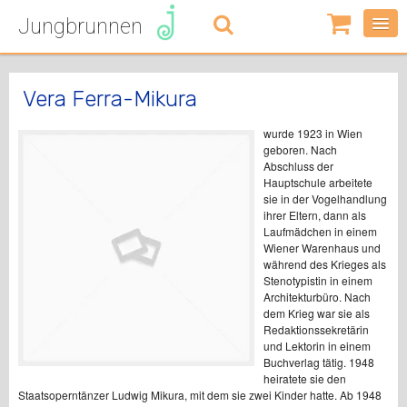
Jungbrunnen
0
Artikel
-
0,00
€
Vera Ferra-Mikura
wurde 1923 in Wien
geboren. Nach
Abschluss der
Hauptschule arbeitete
sie in der Vogelhandlung
ihrer Eltern, dann als
Laufmädchen in einem
Wiener Warenhaus und
während des Krieges als
Stenotypistin in einem
Architekturbüro. Nach
dem Krieg war sie als
Redaktionssekretärin
und Lektorin in einem
Buchverlag tätig. 1948
heiratete sie den
Staatsoperntänzer Ludwig Mikura, mit dem sie zwei Kinder hatte. Ab 1948