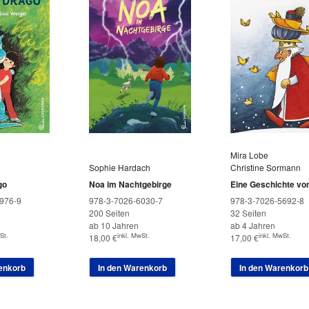
Mira Lobe
Sophie Hardach
Christine Sormann
go
Noa im Nachtgebirge
Eine Geschichte vo
976-9
978-3-7026-6030-7
978-3-7026-5692-8
200 Seiten
32 Seiten
ab 10 Jahren
ab 4 Jahren
St.
inkl. MwSt.
inkl. MwSt.
18,00
€
17,00
€
enkorb
In den Warenkorb
In den Warenkorb