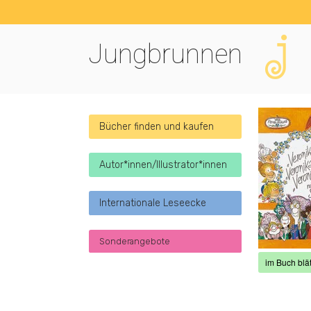
Jungbrunnen
Bücher finden und kaufen
Autor*innen/Illustrator*innen
Internationale Leseecke
Sonderangebote
im Buch blät