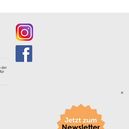
 der
für