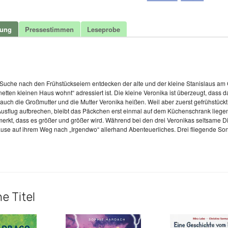
Menge
bung
Pressestimmen
Leseprobe
t
 Suche nach den Frühstückseiern entdecken der alte und der kleine Stanislaus am 
netten kleinen Haus wohnt“ adressiert ist. Die kleine Veronika ist überzeugt, dass 
auch die Großmutter und die Mutter Veronika heißen. Weil aber zuerst gefrühstückt 
usflug aufbrechen, bleibt das Päckchen erst einmal auf dem Küchenschrank liegen
erkt, dass es größer und größer wird. Während bei den drei Veronikas seltsame D
äuse auf ihrem Weg nach „Irgendwo“ allerhand Abenteuerliches. Drei fliegende S
e Titel