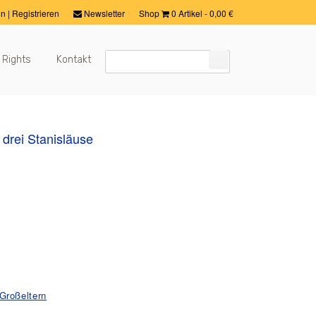
in
|
Registrieren
Newsletter
Shop
0 Artikel
-
0,00
€
 Rights
Kontakt
e drei Stanisläuse
Großeltern