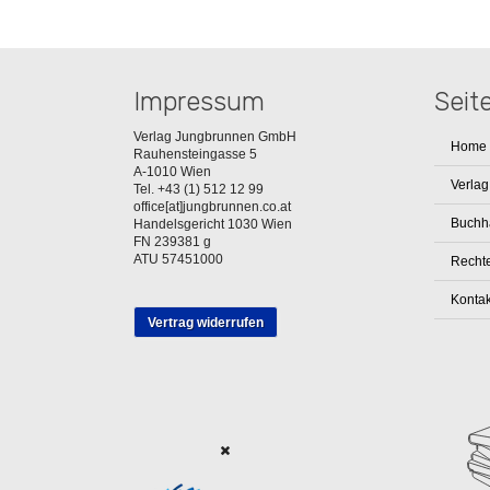
Impressum
Seit
Verlag Jungbrunnen GmbH
Home
Rauhensteingasse 5
A-1010 Wien
Verlag
Tel. +43 (1) 512 12 99
office[at]jungbrunnen.co.at
Buchh
Handelsgericht 1030 Wien
FN 239381 g
ATU 57451000
Rechte
Kontak
Vertrag widerrufen