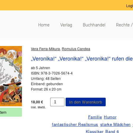
Log
Home
Verlag
Buchhandel
Rechte /
Vera Ferra-Mikura
,
Romulus Candea
„Veronika!“ „Veronika!“ „Veronika!“ rufen di
ab 5 Jahren
ISBN: 978-3-7026-5674-4
Umfang: 48 Seiten
Einband: gebunden
Format: 26 x 20 cm
"Veronika!"
18,00
€
In den Warenkorb
"Veronika!"
inkl. MwSt.
"Veronika!"
tern
rufen
Familie
Humor
die
fantastischer Realismus
starke Mädchen
drei
Klassiker
Band 6
Stanisläuse