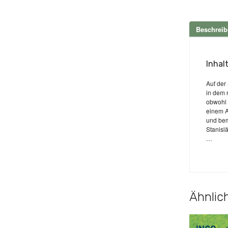
Beschrei
Inhal
Auf der
in dem 
obwohl 
einem A
und bem
Stanisl
…
Ähnlich