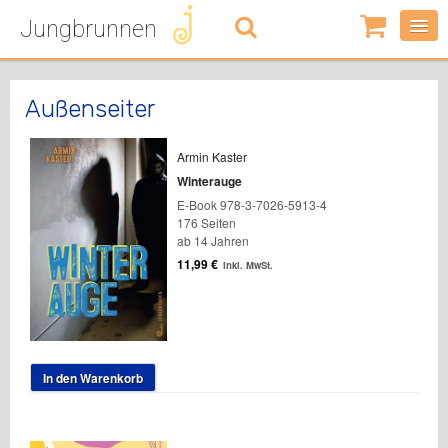
Jungbrunnen
0
Artikel
-
0,00
€
Außenseiter
Armin Kaster
Winterauge
E-Book 978-3-7026-5913-4
176 Seiten
ab 14 Jahren
11,99
€
inkl. MwSt.
In den Warenkorb