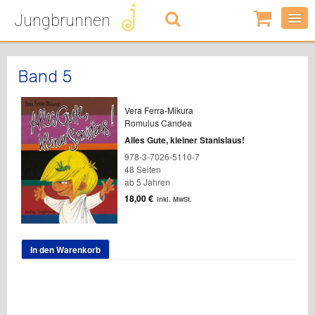
Jungbrunnen
0
Artikel
-
0,00
€
Band 5
Vera Ferra-Mikura
Romulus Candea
Alles Gute, kleiner Stanislaus!
978-3-7026-5110-7
48 Seiten
ab 5 Jahren
18,00
€
inkl. MwSt.
In den Warenkorb