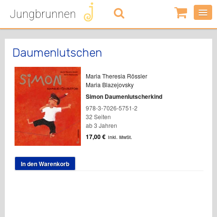
Jungbrunnen
0
Artikel
-
0,00
€
Daumenlutschen
Maria Theresia Rössler
Maria Blazejovsky
Simon Daumenlutscherkind
978-3-7026-5751-2
32 Seiten
ab 3 Jahren
17,00
€
inkl. MwSt.
In den Warenkorb