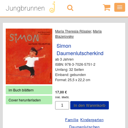
Jungbrunnen
0
Artikel
-
0,00
€
Maria Theresia Rössler
,
Maria
Blazejovsky
Simon
Daumenlutscherkind
ab 3 Jahren
ISBN: 978-3-7026-5751-2
Umfang: 32 Seiten
Einband: gebunden
Format: 25,5 x 22,2 cm
im Buch blättern
17,00
€
inkl. MwSt.
Cover herunterladen
Simon
In den Warenkorb
Daumenlutscherkind
Menge
Familie
Kindergarten
Daumenlutschen