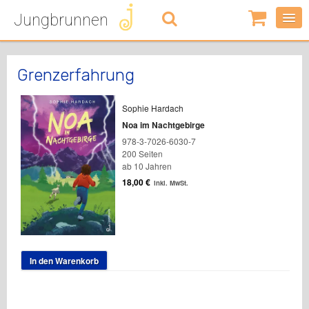
Jungbrunnen
0
Artikel
-
0,00
€
Grenzerfahrung
Sophie Hardach
Noa im Nachtgebirge
978-3-7026-6030-7
200 Seiten
ab 10 Jahren
18,00
€
inkl. MwSt.
In den Warenkorb