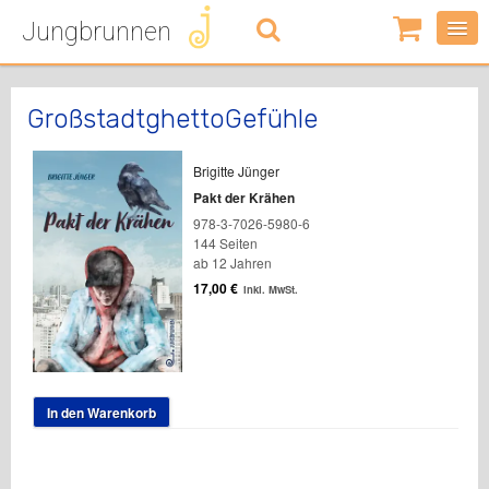
Jungbrunnen
0
Artikel
-
0,00
€
GroßstadtghettoGefühle
Brigitte Jünger
Pakt der Krähen
978-3-7026-5980-6
144 Seiten
ab 12 Jahren
17,00
€
inkl. MwSt.
In den Warenkorb