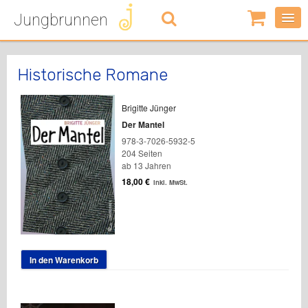
Jungbrunnen
0
Artikel
-
0,00
€
Historische Romane
Brigitte Jünger
Der Mantel
978-3-7026-5932-5
204 Seiten
ab 13 Jahren
18,00
€
inkl. MwSt.
In den Warenkorb