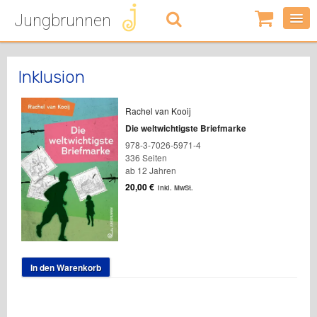
Jungbrunnen
0
Artikel
-
0,00
€
Inklusion
Rachel van Kooij
Die weltwichtigste Briefmarke
978-3-7026-5971-4
336 Seiten
ab 12 Jahren
20,00
€
inkl. MwSt.
In den Warenkorb