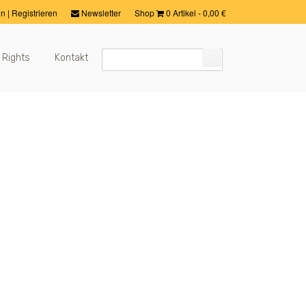
in
|
Registrieren
Newsletter
Shop
0 Artikel
-
0,00
€
 Rights
Kontakt