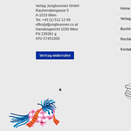
Verlag Jungbrunnen GmbH
Home
Rauhensteingasse 5
A-1010 Wien
Verlag
Tel. +43 (1) 512 12 99
office[at]jungbrunnen.co.at
Buchh
Handelsgericht 1030 Wien
FN 239381 g
ATU 57451000
Rechte
Kontak
Vertrag widerrufen