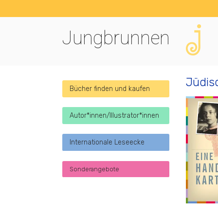
Jungbrunnen
Jüdis
Bücher finden und kaufen
Autor*innen/Illustrator*innen
Internationale Leseecke
Sonderangebote