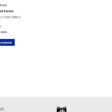
Kooij
ll Karten
-3-7026-5988-2
n
. MwSt.
arenkorb
en