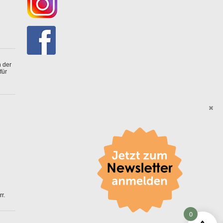
 der
für
r.
0