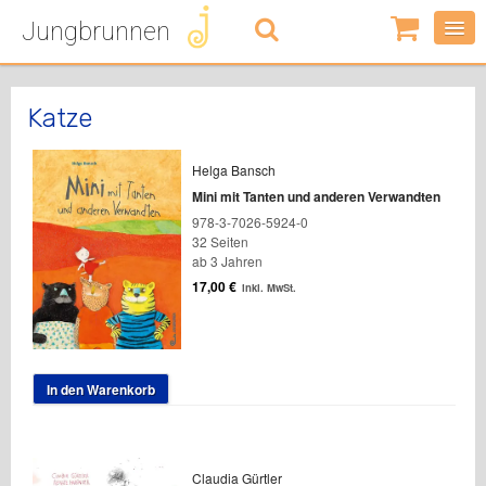
Jungbrunnen
0
Artikel
-
0,00
€
Katze
Helga Bansch
Mini mit Tanten und anderen Verwandten
978-3-7026-5924-0
32 Seiten
ab 3 Jahren
17,00
€
inkl. MwSt.
In den Warenkorb
Claudia Gürtler