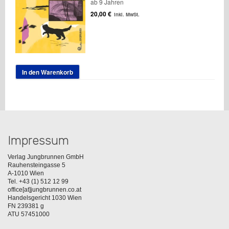
ab 9 Jahren
20,00
€
inkl. MwSt.
In den Warenkorb
Impressum
Verlag Jungbrunnen GmbH
Rauhensteingasse 5
A-1010 Wien
Tel. +43 (1) 512 12 99
office[at]jungbrunnen.co.at
Handelsgericht 1030 Wien
FN 239381 g
ATU 57451000