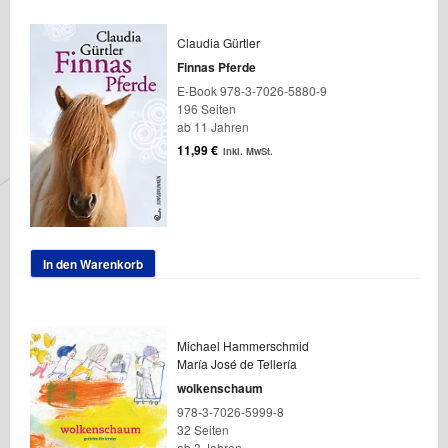
Claudia Gürtler
Finnas Pferde
E-Book 978-3-7026-5880-9
196 Seiten
ab 11 Jahren
11,99
€
inkl. MwSt.
In den Warenkorb
Michael Hammerschmid
María José de Tellería
wolkenschaum
978-3-7026-5999-8
32 Seiten
ab 3 Jahren