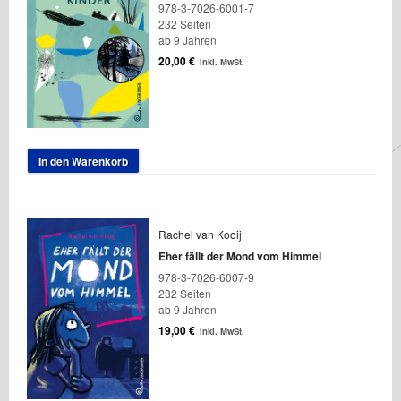
978-3-7026-6001-7
232 Seiten
ab 9 Jahren
20,00
€
inkl. MwSt.
In den Warenkorb
Rachel van Kooij
Eher fällt der Mond vom Himmel
978-3-7026-6007-9
232 Seiten
ab 9 Jahren
19,00
€
inkl. MwSt.