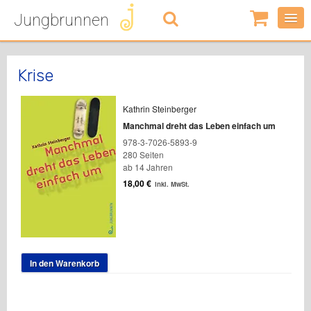
Jungbrunnen
0
Artikel
-
0,00
€
Krise
Kathrin Steinberger
Manchmal dreht das Leben einfach um
978-3-7026-5893-9
280 Seiten
ab 14 Jahren
18,00
€
inkl. MwSt.
In den Warenkorb