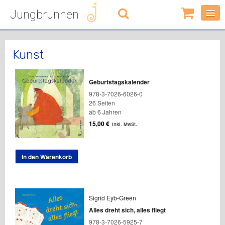
Jungbrunnen
0
Artikel
-
0,00
€
Kunst
Geburtstagskalender
978-3-7026-6026-0
26 Seiten
ab 6 Jahren
15,00
€
inkl. MwSt.
In den Warenkorb
Sigrid Eyb-Green
Alles dreht sich, alles fliegt
978-3-7026-5925-7