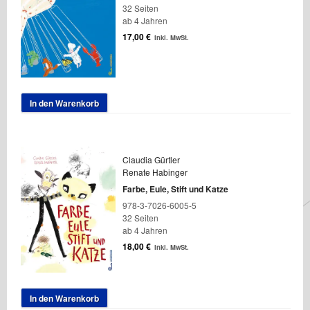
32 Seiten
ab 4 Jahren
17,00
€
inkl. MwSt.
In den Warenkorb
Claudia Gürtler
Renate Habinger
Farbe, Eule, Stift und Katze
978-3-7026-6005-5
32 Seiten
ab 4 Jahren
18,00
€
inkl. MwSt.
In den Warenkorb