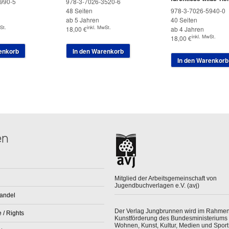
990-5
978-3-7026-3520-6
48 Seiten
978-3-7026-5940-0
ab 5 Jahren
40 Seiten
St.
inkl. MwSt.
18,00
€
ab 4 Jahren
inkl. MwSt.
18,00
€
enkorb
In den Warenkorb
In den Warenkorb
en
Mitglied der Arbeitsgemeinschaft von
Jugendbuchverlagen e.V. (avj)
andel
Der Verlag Jungbrunnen wird im Rahmen
 / Rights
Kunstförderung des Bundesministeriums 
Wohnen, Kunst, Kultur, Medien und Sport