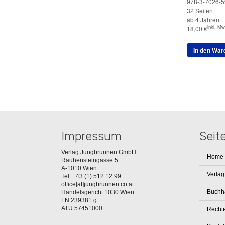
978-3-7026-5
32 Seiten
ab 4 Jahren
inkl. Mw
18,00
€
In den War
Impressum
Seit
Verlag Jungbrunnen GmbH
Home
Rauhensteingasse 5
A-1010 Wien
Verlag
Tel. +43 (1) 512 12 99
office[at]jungbrunnen.co.at
Buchh
Handelsgericht 1030 Wien
FN 239381 g
ATU 57451000
Rechte