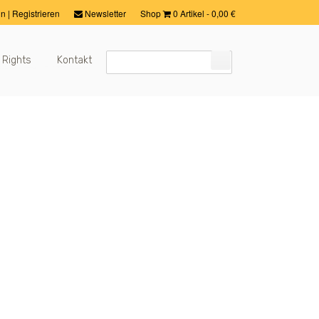
in
|
Registrieren
Newsletter
Shop
0 Artikel
-
0,00
€
 Rights
Kontakt