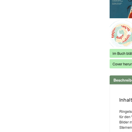
im Buch blät
Cover herun
Beschrei
Inhal
Ringels
für den
Bilder 
Sternen