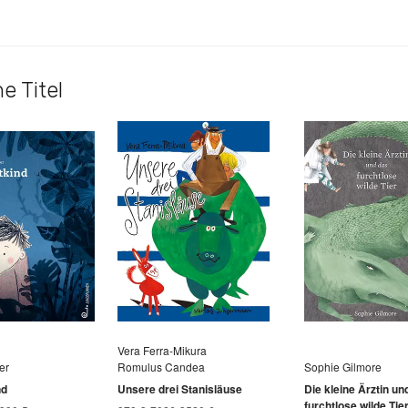
e Titel
Vera Ferra-Mikura
er
Romulus Candea
Sophie Gilmore
nd
Unsere drei Stanisläuse
Die kleine Ärztin un
furchtlose wilde Tie