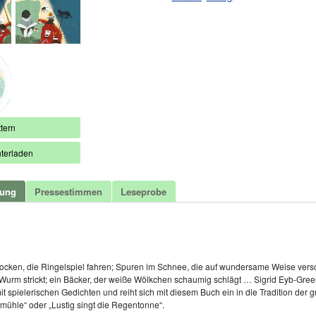
tern
terladen
bung
Pressestimmen
Leseprobe
t
ocken, die Ringelspiel fahren; Spuren im Schnee, die auf wundersame Weise vers
 Wurm strickt; ein Bäcker, der weiße Wölkchen schaumig schlägt … Sigrid Eyb-Green
mit spielerischen Gedichten und reiht sich mit diesem Buch ein in die Tradition der
mühle“ oder „Lustig singt die Regentonne“.