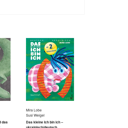
Mira Lobe
Susi Weigel
d das
Das kleine Ich bin ich –
r
ukrainisch/deutsch