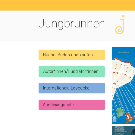
Jungbrunnen
Bücher finden und kaufen
Autor*innen/Illustrator*innen
Internationale Leseecke
Sonderangebote