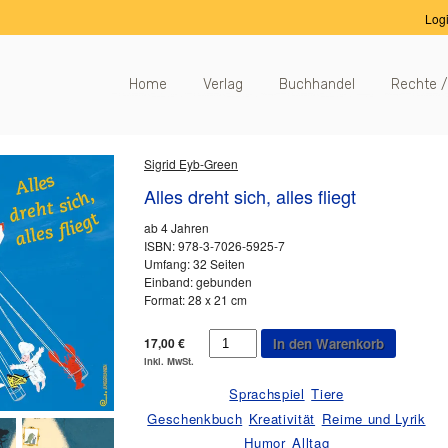
Log
Home
Verlag
Buchhandel
Rechte /
Sigrid Eyb-Green
Alles dreht sich, alles fliegt
ab 4 Jahren
ISBN: 978-3-7026-5925-7
Umfang: 32 Seiten
Einband: gebunden
Format: 28 x 21 cm
Alles
17,00
€
In den Warenkorb
dreht
inkl. MwSt.
sich,
alles
Sprachspiel
Tiere
fliegt
Geschenkbuch
Kreativität
Reime und Lyrik
Menge
Humor
Alltag