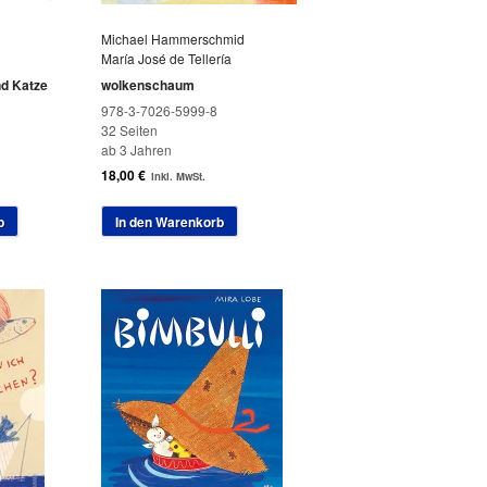
Michael Hammerschmid
María José de Tellería
und Katze
wolkenschaum
978-3-7026-5999-8
32 Seiten
ab 3 Jahren
18,00
€
inkl. MwSt.
b
In den Warenkorb