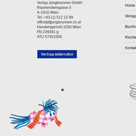
Verlag Jungbrunnen GmbH
Home
Rauhensteingasse 5
A-1010 Wien
Verlag
Tel. +43 (1) 512 12 99
office[at]jungbrunnen.co.at
Buchh
Handelsgericht 1030 Wien
FN 239381 g
ATU 57451000
Rechte
Kontak
Vertrag widerrufen