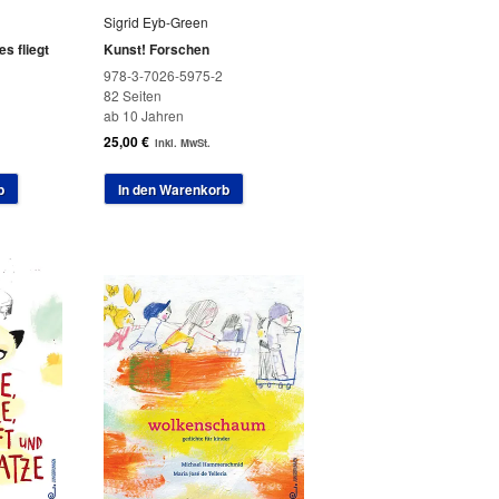
Sigrid Eyb-Green
es fliegt
Kunst! Forschen
978-3-7026-5975-2
82 Seiten
ab 10 Jahren
25,00
€
inkl. MwSt.
b
In den Warenkorb