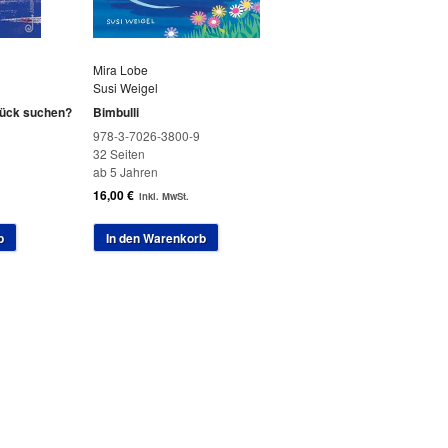
Mira Lobe
Susi Weigel
lück suchen?
Bimbulli
978-3-7026-3800-9
32 Seiten
ab 5 Jahren
16,00
€
inkl. MwSt.
b
In den Warenkorb