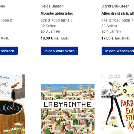
eno
Helga Bansch
Sigrid Eyb-Green
Monstergeburtstag
Alles dreht sich, all
-5995-0
978-3-7026-5974-5
978-3-7026-5925-7
32 Seiten
32 Seiten
ab 3 Jahren
ab 4 Jahren
18,00
€
17,00
€
. MwSt.
inkl. MwSt.
inkl. MwSt.
arenkorb
In den Warenkorb
In den Warenkor