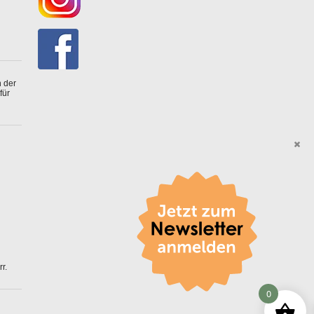
 der
für
r.
0