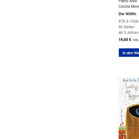
Pablo Albo
Cecilia Mor
Die Wölfin
978-3-7026
56 Seiten
ab 3 Jahren
19,00
€
inkl
In den W