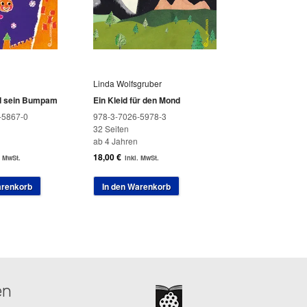
Linda Wolfsgruber
d sein Bumpam
Ein Kleid für den Mond
-5867-0
978-3-7026-5978-3
32 Seiten
ab 4 Jahren
18,00
€
. MwSt.
inkl. MwSt.
arenkorb
In den Warenkorb
en