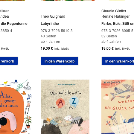
Mikura
Claudia Gürtler
andea
Théo Guignard
Renate Habinger
t die Regentonne
Labyrinthe
Farbe, Eule, Stift 
-3850-4
978-3-7026-5910-3
978-3-7026-6005-5
40 Seiten
32 Seiten
ab 4 Jahren
ab 4 Jahren
19,00
€
18,00
€
. MwSt.
inkl. MwSt.
inkl. MwSt.
arenkorb
In den Warenkorb
In den Warenkor