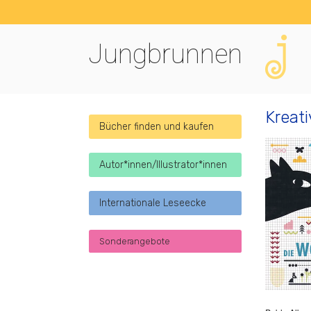
Jungbrunnen
Kreati
Bücher finden und kaufen
Autor*innen/Illustrator*innen
Internationale Leseecke
Sonderangebote