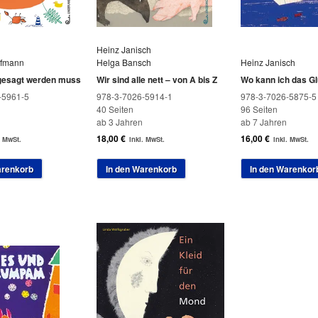
Heinz Janisch
ffmann
Helga Bansch
Heinz Janisch
 gesagt werden muss
Wir sind alle nett – von A bis Z
Wo kann ich das G
-5961-5
978-3-7026-5914-1
978-3-7026-5875-5
40 Seiten
96 Seiten
ab 3 Jahren
ab 7 Jahren
18,00
€
16,00
€
. MwSt.
inkl. MwSt.
inkl. MwSt.
arenkorb
In den Warenkorb
In den Warenkor