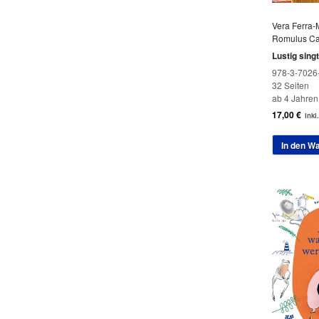
Vera Ferra-
Romulus C
Lustig sing
978-3-7026
32 Seiten
ab 4 Jahren
17,00
€
inkl
In den W