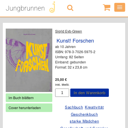
Jungbrunnen
0
Artikel
-
0,00
€
Sigrid Eyb-Green
Kunst! Forschen
ab 10 Jahren
ISBN: 978-3-7026-5975-2
Umfang: 82 Seiten
Einband: gebunden
Format: 32 x 23,8 cm
25,00
€
inkl. MwSt.
Kunst!
In den Warenkorb
Forschen
im Buch blättern
Menge
Sachbuch
Kreativität
Cover herunterladen
Geschenkbuch
starke Mädchen