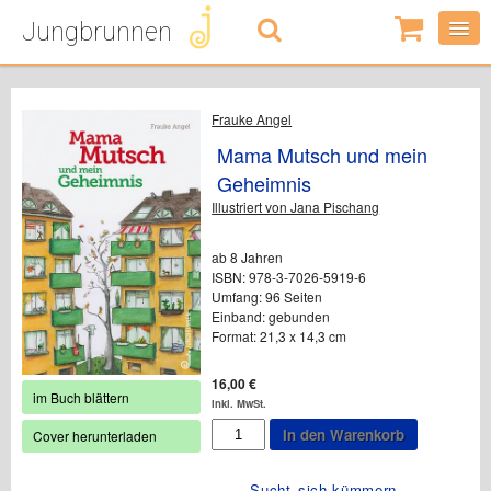
Jungbrunnen
0
Artikel
-
0,00
€
Frauke Angel
Mama Mutsch und mein
Geheimnis
Illustriert von Jana Pischang
ab 8 Jahren
ISBN: 978-3-7026-5919-6
Umfang: 96 Seiten
Einband: gebunden
Format: 21,3 x 14,3 cm
16,00
€
im Buch blättern
inkl. MwSt.
Mama
In den Warenkorb
Cover herunterladen
Mutsch
und
mein
Sucht
sich kümmern