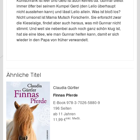
Kühlschrank ist leer und Geld ist auch keines da. Gunnar bleibt
immer öfter bei seinem Kumpel Gerd (den Lelio überhaupt
nicht ausstehen kann) und lässt Lelio allein. Was ist bloß los?
Nicht umsonst ist Mama Mutsch Forscherin. Sie erforscht zwar
die Kieselalge, findet aber auch heraus, was mit Gunnar nicht
stimmt. Und weil sie nebenbei auch noch ganz schön klug ist,
hat sie eine Idee, wie man Gunnar helfen kann, damit er sich
wieder in den Papa von früher verwandelt.
Ähnliche Titel
Claudia Gürtler
Finnas Pferde
E-Book 978-3-7026-5880-9
196 Seiten
ab 11 Jahren
inkl. MwSt.
11,99
€