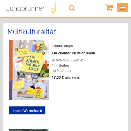
Jungbrunnen
0
Artikel
-
0,00
€
Multikulturalität
Frauke Angel
Ein Zimmer für mich allein
978-3-7026-5991-2
144 Seiten
ab 9 Jahren
17,00
€
inkl. MwSt.
In den Warenkorb