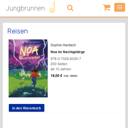
Jungbrunnen
0
Artikel
-
0,00
€
Reisen
Sophie Hardach
Noa im Nachtgebirge
978-3-7026-6030-7
200 Seiten
ab 10 Jahren
18,00
€
inkl. MwSt.
In den Warenkorb